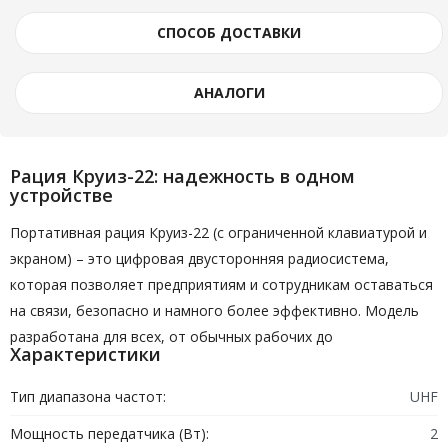
СПОСОБ ДОСТАВКИ
АНАЛОГИ
Рация Круиз-22
: надежность в одном
устройстве
Портативная рация Круиз-22 (с ограниченной клавиатурой и
экраном) – это цифровая двусторонняя радиосистема,
которая позволяет предприятиям и сотрудникам оставаться
на связи, безопасно и намного более эффективно. Модель
разработана для всех, от обычных рабочих до
Характеристики
профессионалов в этой области. С кристально чистым
звуком благодаря функции шумоподавления. Эта рация
Тип диапазона частот:
UHF
спроектирована так, чтобы быть экономически эффективной
Мощность передатчика (Вт):
2
и служить идеальной системой связи для всех организаций.