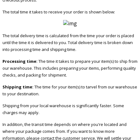
checkout process.
батареей и небольших размеров 88х52х30 мм, хорошо
ложится в ладонь и карманы, предоставляя максимальный
The total time it takes to receive your order is shown below:
комфорт использования как взрослым, так и детям.
The total delivery time is calculated from the time your order is placed
Прочный и водостойкий
until the time it is delivered to you. Total delivery time is broken down
Благодаря поликарбонатному корпусу и алюминиевому
into processing time and shipping time.
литому корпусу CP-150 соответствует стандарту IP56 и
Processing time:
The time it takes to prepare your item(s) to ship from
обеспечивает повышенную защиту, и надежную работу в
our warehouse. This includes preparing your items, performing quality
суровых погодных условиях. Корпус защищающий
checks, and packing for shipment.
металлическое шасси, обеспечивают надежную защиту от
падений с высоты до 2 метров.
Shipping time:
The time for your item(s) to tarvel from our warehouse
to your destination.
Экономия батареи
Shipping from your local warehouse is significantly faster. Some
charges may apply.
CP-150 специально разработан для экономии батареи.
Функция экономии заряда батареи позволяет снизить
In addition, the transit time depends on where you're located and
потребление до 50%.
where your package comes from. If you want to know more
information, please contact the customer service. We will settle your