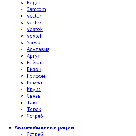
Roger
Samcom
Vector
Vertex
Vostok
Voxtel
Yaesu
Альтавия
Аргут
Байкал
Бизон
Грифон
Комбат
Круиз
Связь
Такт
Терек
Ястреб
Автомобильные рации
Ястреб