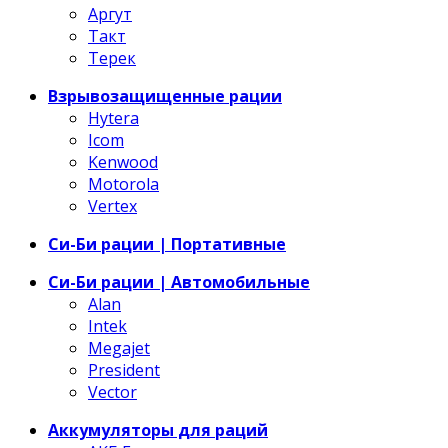
Аргут
Такт
Терек
Взрывозащищенные рации
Hytera
Icom
Kenwood
Motorola
Vertex
Си-Би рации | Портативные
Си-Би рации | Автомобильные
Alan
Intek
Megajet
President
Vector
Аккумуляторы для раций