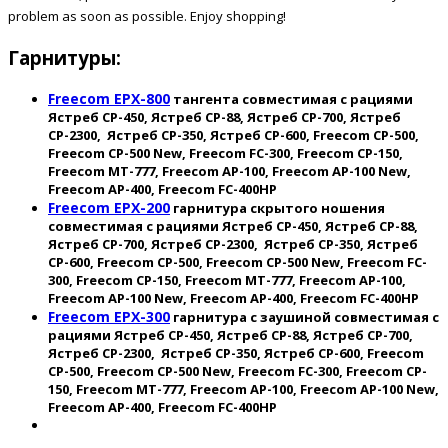
Экономия заряда батареи включается автоматически, если
problem as soon as possible. Enjoy shopping!
радиостанция не получает никакого сигнала более 5 секунд.
Модель оснащена высококачественным литий-ионным
Гарнитуры:
аккумулятором, емкостью в 2000 мАч, что обеспечивает
связь до 40 часов.
Freecom EPX-800
тангента совместимая с рациями
Ястреб СР-450, Ястреб СР-88, Ястреб СР-700, Ястреб
СР-2300, Ястреб СР-350, Ястреб СР-600, Freecom CP-500,
Freecom CP-500 New, Freecom FC-300, Freecom CP-150,
Рация Freecom CP-150 – это
Freecom MT-777, Freecom AP-100, Freecom AP-100 New,
Freecom AP-400, Freecom FC-400HP
портативная рация, впечатляющая
Freecom EPX-200
гарнитура скрытого ношения
своими возможностями
совместимая с рациями Ястреб СР-450, Ястреб СР-88,
Ястреб СР-700, Ястреб СР-2300, Ястреб СР-350, Ястреб
СР-600, Freecom CP-500, Freecom CP-500 New, Freecom FC-
Русская озвучка
300, Freecom CP-150, Freecom MT-777, Freecom AP-100,
Freecom AP-100 New, Freecom AP-400, Freecom FC-400HP
Высококачественный литий-ионный аккумулятор, 2000 мАч
Freecom EPX-300
гарнитура с заушиной совместимая с
рациями Ястреб СР-450, Ястреб СР-88, Ястреб СР-700,
Стандартный порт micro USB для зарядки аккумулятора
Ястреб СР-2300, Ястреб СР-350, Ястреб СР-600, Freecom
CP-500, Freecom CP-500 New, Freecom FC-300, Freecom CP-
150, Freecom MT-777, Freecom AP-100, Freecom AP-100 New,
LPD 433/ PMR 446/ UHF 400-470
Freecom AP-400, Freecom FC-400HP
Быстрое зарядное устройство и время автономной работы