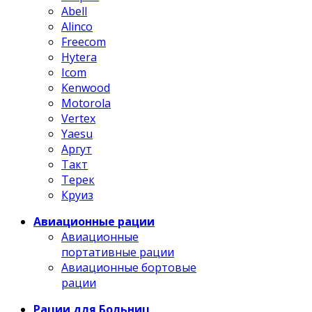
Abell
Alinco
Freecom
Hytera
Icom
Kenwood
Motorola
Vertex
Yaesu
Аргут
Такт
Терек
Круиз
Авиационные рации
Авиационные
портативные рации
Авиационные бортовые
рации
Рации для Больниц