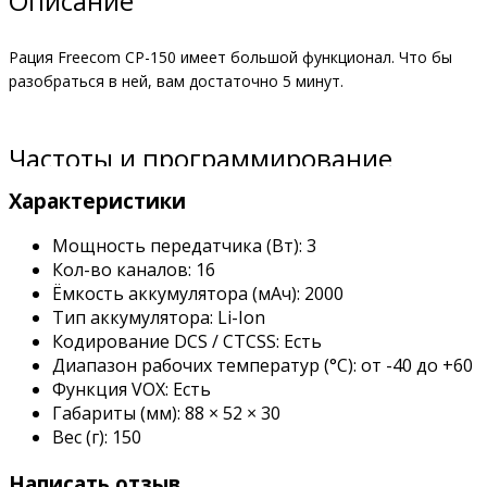
Описание
Рация Freecom CP-150 имеет большой функционал.
Что бы
разобраться в ней, вам достаточно 5 минут.
Частоты и программирование
После покупки вы получите рацию с русской озвучкой,
Характеристики
которая будет прошита на 16 каналов, работать на
разрешенных частотах диапазона 400-470 МГц, с
Мощность передатчика (Вт):
3
максимальной мощностью 3 Вт.
Кол-во каналов:
16
Ёмкость аккумулятора (мАч):
2000
Наши специалисты сделают прошивку бесплатно!
Тип аккумулятора:
Li-Ion
Кодирование DCS / CTCSS:
Есть
Проверено покупателями что рация совместима с другими
Диапазон рабочих температур (°C):
от -40 до +60
брендами, которые работают в диапазоне LPD, PMR и UHF.
Функция VOX:
Есть
Габариты (мм):
88 × 52 × 30
Если у вас уже есть радиостанции и нужно что бы СР-150
Вес (г):
150
работал в этой группе, предупредите менеджера при покупке.
Написать отзыв