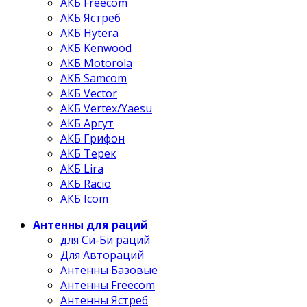
АКБ Freecom
АКБ Ястреб
АКБ Hytera
АКБ Kenwood
АКБ Motorola
АКБ Samcom
АКБ Vector
АКБ Vertex/Yaesu
АКБ Аргут
АКБ Грифон
АКБ Терек
АКБ Lira
АКБ Racio
АКБ Icom
Антенны для раций
для Си-Би раций
Для Автораций
Антенны Базовые
Антенны Freecom
Антенны Ястреб