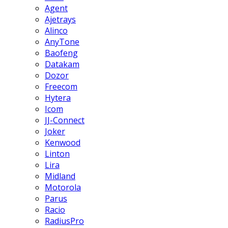
Agent
Ajetrays
Alinco
AnyTone
Baofeng
Datakam
Dozor
Freecom
Hytera
Icom
JJ-Connect
Joker
Kenwood
Linton
Lira
Midland
Motorola
Parus
Racio
RadiusPro