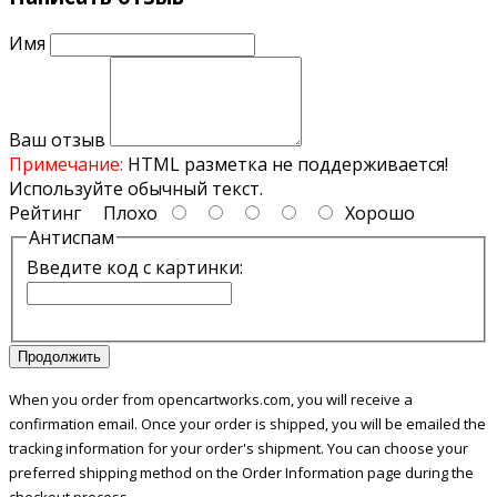
Стандартный порт micro USB
Имя
Одним из главных преимуществ - стандартный порт micro
USB, можно заряжать рацию везде где есть USB выход, это
машина, ноутбук, портативный аккумулятор (PowerBank), в
Ваш отзыв
аэропортах.
Примечание:
HTML разметка не поддерживается!
Используйте обычный текст.
Рейтинг
Плохо
Хорошо
Применения
Антиспам
За короткий период, рация стала популярна среди любителей
Введите код с картинки:
активных видов спорта в горах, охотников и рыбаков в лесах
и на водоёмах, крупных мероприятий в городе, охрана ЧОП и
в складских помещениях на объектах.
Так же используют для связи между машинами на трассах при
Продолжить
дальних поездках.
When you order from opencartworks.com, you will receive a
confirmation email. Once your order is shipped, you will be emailed the
tracking information for your order's shipment. You can choose your
Маленький размер и вес
preferred shipping method on the Order Information page during the
Рация плоской формы весом 150 г со съёмной антенной и