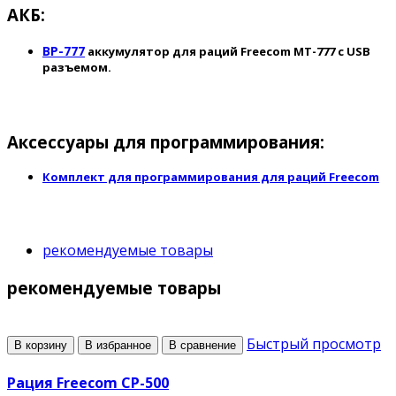
до 40 часов без подзарядки
АКБ:
Рации не требуют лицензии
BP-777
аккумулятор для раций Freecom MT-777 с USB
разъемом.
Разъем для зарядки micro USB
16 программируемых каналов
Выбор высокой / низкой выходной мощности
Аксессуары для программирования:
Функция VOX ( голосовая подсказка)
Комплект для программирования для раций Freecom
Сканирование каналов
Экономия заряда батареи
рекомендуемые товары
Аварийная сигнализация
рекомендуемые товары
Таймер тайм-аута
Блокировка занятого канала
Быстрый просмотр
В корзину
В избранное
В сравнение
Четкий, чистый и качественный звук
Рация Freecom CP-500