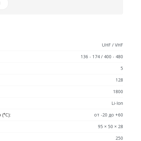
И
UHF / VHF
136 - 174 / 400 - 480
5
128
1800
Li-Ion
(°C):
от -20 до +60
95 × 50 × 28
250