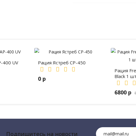
P-400 UV
Рация Ястреб СР-450
Рация Fr
Black 1 ш
0 р
6800 р
е рации, профессиональные рации, рации для охранников, Motorola DP4800, 
нции, Автомобильные рации для охоты и рыбалки, Автомоб
Подпишитесь на новости