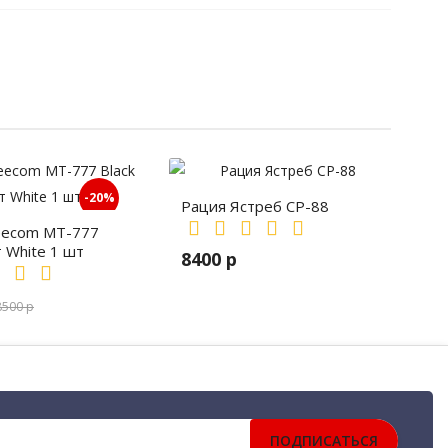
-20%
Рация Ястреб СР-88
eecom MT-777
т White 1 шт
8400 р
8500 р
Гарнитуры
Motorola, DP4800, 4800
ильные рации для дальнобойщиков
ПОДПИСАТЬСЯ