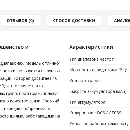
ОТЗЫВОВ (0)
СПОСОБ ДОСТАВКИ
АНАЛОГ
ершенство и
Характеристики
Тип диапазона частот:
 диапазонах. Модель отлично
Мощность передатчика (Вт):
 часто используется в крупных
ации, которая достигает 10
Кол-во каналов:
MR
, что означает, что
Ёмкость аккумулятора (мАч):
х групп, при этом используя
ся о качестве связи. Громкий
Тип аккумулятора:
ут передавать/принимать
Кодирование DCS / CTCSS:
диостанциями, работающими на
Диапазон рабочих температур 