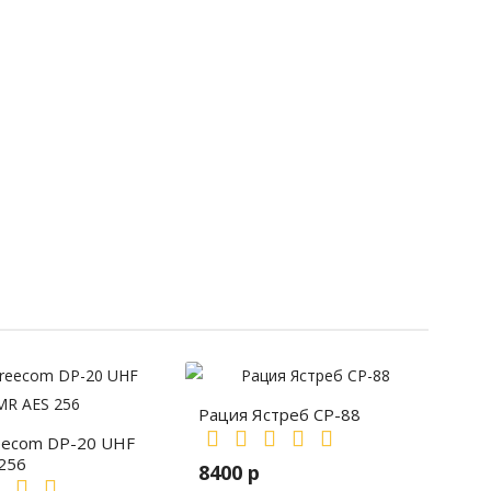
Рация Ястреб СР-88
eecom DP-20 UHF
256
8400 р