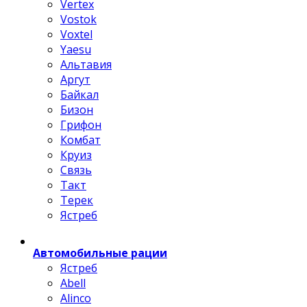
Vertex
Vostok
Voxtel
Yaesu
Альтавия
Аргут
Байкал
Бизон
Грифон
Комбат
Круиз
Связь
Такт
Терек
Ястреб
Автомобильные рации
Ястреб
Abell
Alinco