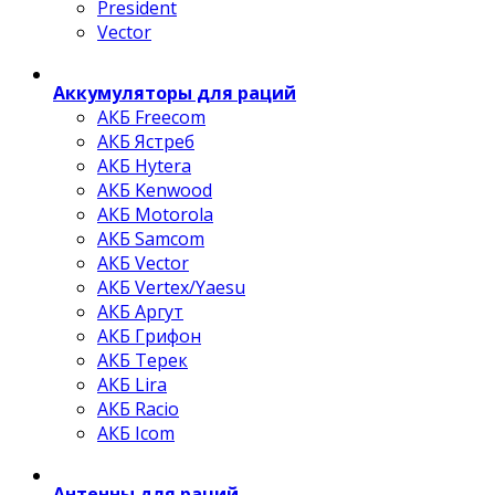
President
Vector
Аккумуляторы для раций
АКБ Freecom
АКБ Ястреб
АКБ Hytera
АКБ Kenwood
АКБ Motorola
АКБ Samcom
АКБ Vector
АКБ Vertex/Yaesu
АКБ Аргут
АКБ Грифон
АКБ Терек
АКБ Lira
АКБ Racio
АКБ Icom
Антенны для раций