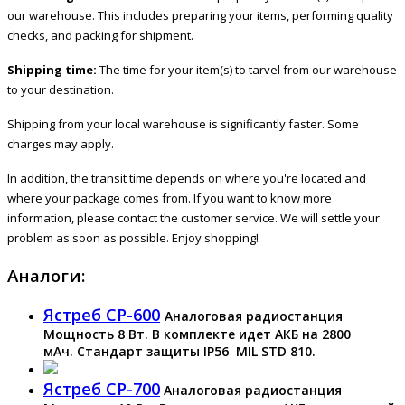
our warehouse. This includes preparing your items, performing quality
checks, and packing for shipment.
Shipping time:
The time for your item(s) to tarvel from our warehouse
to your destination.
Shipping from your local warehouse is significantly faster. Some
charges may apply.
In addition, the transit time depends on where you're located and
where your package comes from. If you want to know more
information, please contact the customer service. We will settle your
problem as soon as possible. Enjoy shopping!
Аналоги:
Ястреб СР-600
Аналоговая радиостанция
Мощность 8 Вт. В комплекте идет АКБ на 2800
мАч. Стандарт защиты IP56 MIL STD 810.
Ястреб СР-700
Аналоговая радиостанция