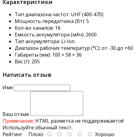
Характеристики
помещениях с толстыми стенами. Она имеет 16
каналов, что позволит Вам поддерживать связь с
Тип диапазона частот:
UHF (400-470)
довольно большим количество людей. Кроме
Мощность передатчика (Вт):
5
перечисленных достоинств, стоит сказать и о других
Кол-во каналов:
16
преимуществах устройства. Во-первых, рация имеет
Ёмкость аккумулятора (мАч):
2600
функцию ограничения времени передачи сообщения,
Тип аккумулятора:
Li-Ion
что позволит Вам использовать ее рационально. Во-
Диапазон рабочих температур (°C):
от -30 до +60
вторых, у рации есть система сохранения уровня
Габариты (мм):
100 × 58 × 36
заряда аккумулятора. А также, функция
Вес (г):
205
автоматической активации голосового сообщения
является немаловажной. Таким образом, рация Аргут
Написать отзыв
А-55 имеет много преимуществ и поможет Вам
решить много рабочих задач!
Имя
Ваш отзыв
Примечание:
HTML разметка не поддерживается!
Инструкция для рации Аргут А-55
Используйте обычный текст.
Рейтинг
Плохо
Хорошо
К вашему вниманию прилагается инструкция рации