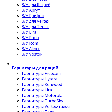
З/У для Ястреб
З/У Аргут
З/У Грифон
З/У для Vertex
З/У для Терек
З/У Lira
З/У Racio
З/У Icom
З/У Alinco
З/У Vostok
Гарнитуры для раций
Гарнитуры Freecom
Гарнитуры Hytera
Гарнитуры Kenwood
Гарнитуры Lira
Гарнитуры Motorola
Гарнитуры TurboSky
Гарнитуры Vertex/Yaesu