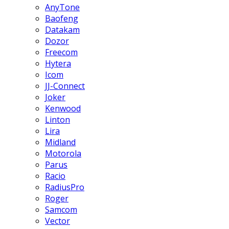
AnyTone
Baofeng
Datakam
Dozor
Freecom
Hytera
Icom
JJ-Connect
Joker
Kenwood
Linton
Lira
Midland
Motorola
Parus
Racio
RadiusPro
Roger
Samcom
Vector