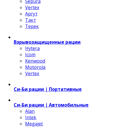
Sepura
Vertex
Аргут
Такт
Терек
Взрывозащищенные рации
Hytera
Icom
Kenwood
Motorola
Vertex
Си-Би рации | Портативные
Си-Би рации | Автомобильные
Alan
Intek
Megajet