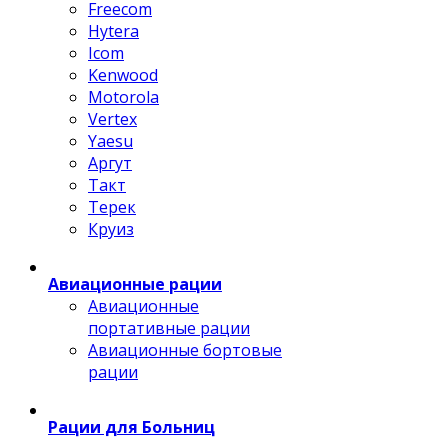
Freecom
Hytera
Icom
Kenwood
Motorola
Vertex
Yaesu
Аргут
Такт
Терек
Круиз
Авиационные рации
Авиационные
портативные рации
Авиационные бортовые
рации
Рации для Больниц