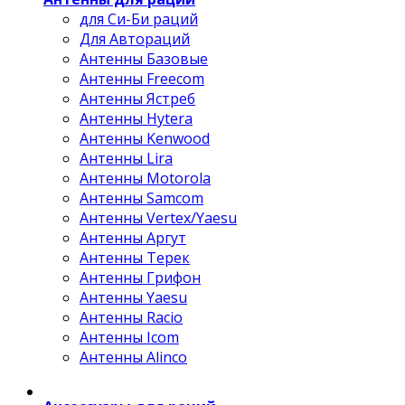
для Си-Би раций
Для Автораций
Антенны Базовые
Антенны Freecom
Антенны Ястреб
Антенны Hytera
Антенны Kenwood
Антенны Lira
Антенны Motorola
Антенны Samcom
Антенны Vertex/Yaesu
Антенны Аргут
Антенны Терек
Антенны Грифон
Антенны Yaesu
Антенны Racio
Антенны Icom
Антенны Alinco