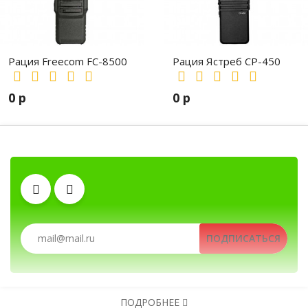
А-44, загрузите с нашего сайта –
Скачать файл
Рация Freecom FC-8500
Рация Ястреб СР-450
0 р
0 р
Тангенты
Рации, радиостанции, рации для охоты и рыбалки
Рации, радиостанции, рации для охоты и
ПОДПИСАТЬСЯ
Зарядные устройства
Клипсы
Аккумуляторы
ПОДРОБНЕЕ
Автомобильные рации, автомобильные радиостанц