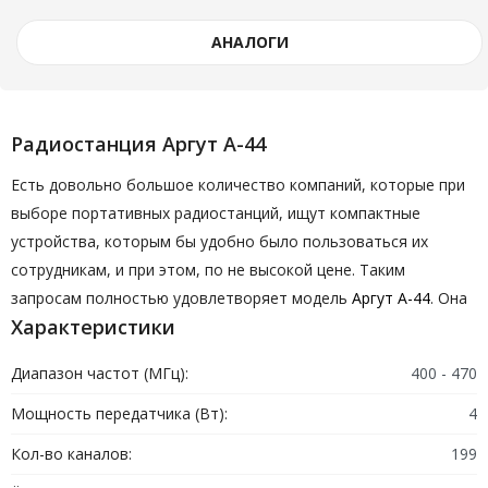
АНАЛОГИ
Радиостанция Аргут А-44
Есть довольно большое количество компаний, которые при
выборе портативных радиостанций, ищут компактные
устройства, которым бы удобно было пользоваться их
сотрудникам, и при этом, по не высокой цене. Таким
запросам полностью удовлетворяет модель
Аргут А-44
. Она
Характеристики
является очень прочной, имеет небольшой размер и
максимально удобна для профессионального использования.
Диапазон частот (МГц):
400 - 470
Не все сегодня верят в российскую электронику, пытаясь
подобрать американские или японские устройства. Но смеем
Мощность передатчика (Вт):
4
вам сообщить, что отечественные рации сегодня ничуть не
Кол-во каналов:
199
уступают продукции иностранных производителей. И при