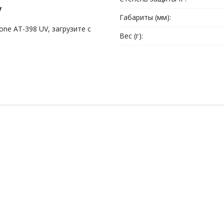
V
Габариты (мм):
ne AT-398 UV, загрузите с
Вес (г):