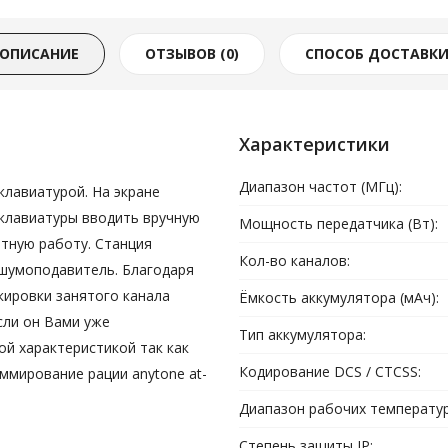
ОПИСАНИЕ
ОТЗЫВОВ (0)
СПОСОБ ДОСТАВК
Характеристики
Диапазон частот (МГц):
клавиатурой. На экране
клавиатуры вводить вручную
Мощность передатчика (Вт):
тную работу. Станция
Кол-во каналов:
 шумоподавитель. Благодаря
кировки занятого канала
Ёмкость аккумулятора (мАч):
сли он Вами уже
Тип аккумулятора:
ой характеристикой так как
Кодирование DCS / CTCSS:
ммирование рации anytone at-
Диапазон рабочих температур 
Степень защиты IP: