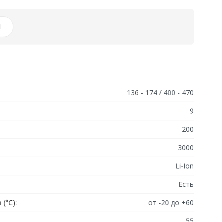
И
136 - 174 / 400 - 470
9
200
3000
Li-Ion
Есть
(°C):
от -20 до +60
55