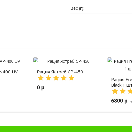
Вес (г):
P-400 UV
Рация Ястреб СР-450
Рация Fr
Black 1 ш
0 р
6800 р
рыбалки, портативные рации, профессиональные раци