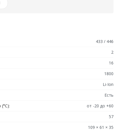
И
433 / 446
2
16
1800
Li-Ion
Есть
(°C):
от -20 до +60
57
109 × 61 × 35