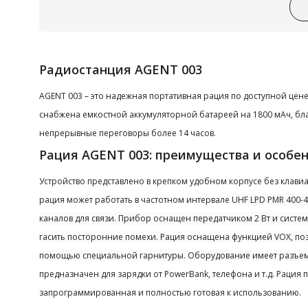
Радиостанция AGENT 003
AGENT 003 – это надежная портативная рация по доступной цене.
снабжена емкостной аккумуляторной батареей на
1800 мАч, бл
непрерывные переговоры более 14 часов.
Рация AGENT 003: преимущества и особе
Устройство представлено в крепком удобном корпусе без клави
рация может работать в частотном интервале
UHF LPD PMR 400-
каналов для связи. Прибор оснащен передатчиком 2 Вт и сист
гасить посторонние помехи. Рация оснащена функцией
VOX
, п
помощью специальной гарнитуры. Оборудование имеет разъе
предназначен для зарядки от PowerBank, телефона и т.д. Рация 
запрограммированная и полностью готовая к использованию.