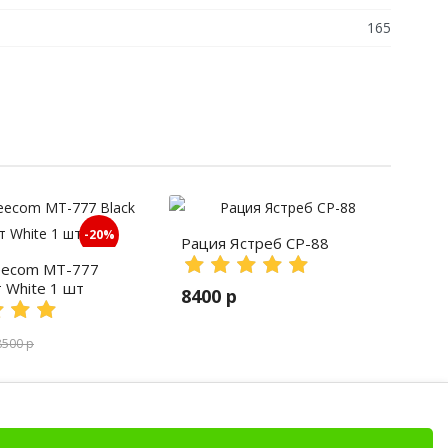
165
-20%
Рация Ястреб СР-88
eecom MT-777
т White 1 шт
8400 р
8500 р
и, рации для охранников, Motorola DP4800, Motorol