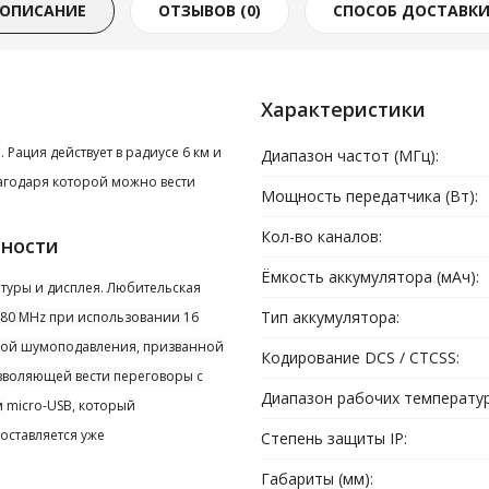
ОПИСАНИЕ
ОТЗЫВОВ (0)
СПОСОБ ДОСТАВК
Характеристики
 Рация действует в радиусе 6 км и
Диапазон частот (МГц):
агодаря которой можно вести
Мощность передатчика (Вт):
Кол-во каналов:
нности
Ёмкость аккумулятора (мАч):
атуры и дисплея. Любительская
Тип аккумулятора:
480 MHz при использовании 16
емой шумоподавления, призванной
Кодирование DCS / CTCSS:
озволяющей вести переговоры с
Диапазон рабочих температур 
м
micro-USB, который
поставляется уже
Степень защиты IP:
Габариты (мм):