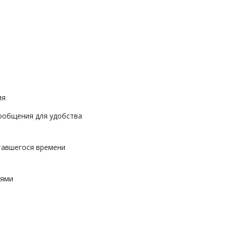
ия
сообщения для удобства
тавшегося времени
иями