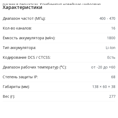
руками в перчатках. Комбинируя новейшую цифровую
Характеристики
технологию DMR с лучшими достижениями нефтяной группы
Atex, серия DTEx предлагает высочайший уровень
Диапазон частот (МГц):
400 - 470
безопасности и надежности. Превосходя стандарты MIL-STD-
Кол-во каналов:
16
810 и IP68 (2 метра 4 часа), вы можете положиться на
Ёмкость аккумулятора (мАч):
1800
полностью погруженное устройство DTEx в самых
экстремальных и суровых условиях.
Тип аккумулятора:
Li-Ion
Кодирование DCS / CTCSS:
Есть
Диапазон рабочих температур (°C):
от -20 до +60
Степень защиты IP:
68
Габариты (мм):
138 × 60 × 38
Вес (г):
277