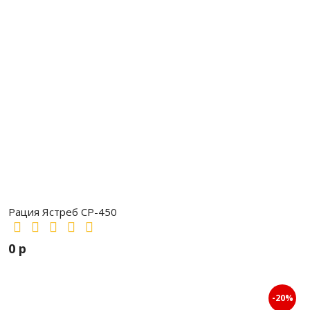
Рация Ястреб СР-450
0 р
-20%