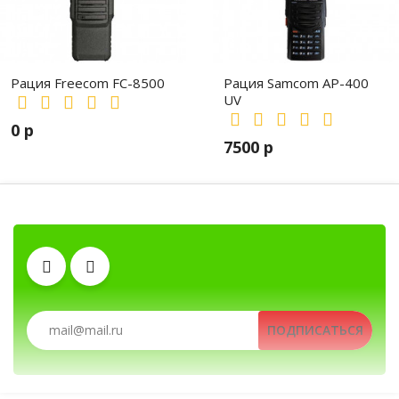
на передней панели присутствует клавиша переключения
показания 'напряжение-ток'. Стандартный ток 25 Ампер и в
случаи повышение нагрузки предусмотрена защита, которая
Рация Freecom FC-8500
Рация Samcom AP-400
срабатывает на пороге 30 Ампер. Блок защиты так же
UV
срабатывает и при перегреве, и при неправильном
0 р
подключении, воротком замыкании на клеммах выхода.
7500 р
Сетевое напряжение 220 В 50 Гц,
Выходной ток постоянное/пиковое 25 А / 30 А,
Аккумуляторы
Выходное напряжение 9 – 15 Вольт (регулируемое),
Автомобильные рации, автомобильные радиостанции, Автомоби
Тип преобразователя Импульсный,
Антенны
Гарнитуры
Уровень пульсаций не более 15 мВ,
ПОДПИСАТЬСЯ
Размеры 190 х 69 х 181 мм,
Рации, радиостанции, рации для охоты и рыбалки, портати
Защита короткое замыкание, перегрев 30 А,
Зарядные устройства
Тангенты
Клипсы
Приборы: комбинированный Напряжение/ Ток, подсветка,