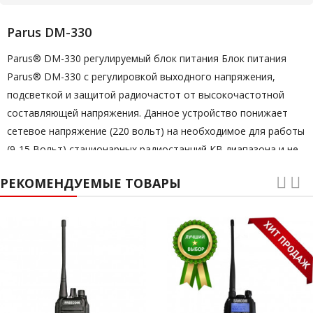
Parus DM-330
Parus® DM-330 регулируемый блок питания Блок питания
Parus® DM-330 с регулировкой выходного напряжения,
подсветкой и защитой радиочастот от высокочастотной
составляющей напряжения. Данное устройство понижает
сетевое напряжение (220 вольт) на необходимое для работы
(9-15 Вольт) стационарных радиостанций КВ диапазона и не
только. Блок Parus® DM-330 работает в режиме импульса и
РЕКОМЕНДУЕМЫЕ ТОВАРЫ
этот режим может помешать качественной работе
радиостанции и поэтому в свитчере (преобразователе)
предусмотрена регулировка частоты преобразования, тем
самым уменьшает воздействия паразитическое воздействие
блока питания на рацию. Для разных радиостанций имеется
плавная регулировка напряжения. Для вечера и ночного
времени работы, очень удобна подсветка блока
индикаторов напряжения и тока, кстати он совмещенный и