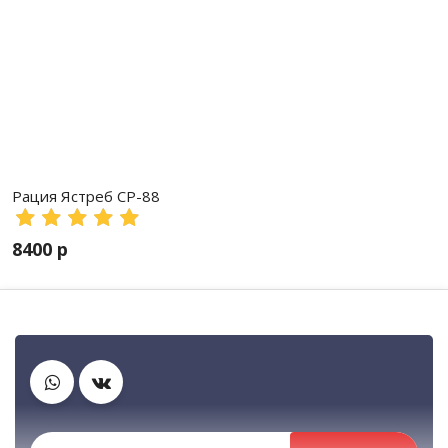
Рация Ястреб СР-88
8400 р
Зарядные устройства
Гарнитуры
Рации, радиостанции, рации для охоты и рыбалки, портативные раци
Автомобильные рации, автомобильные ра