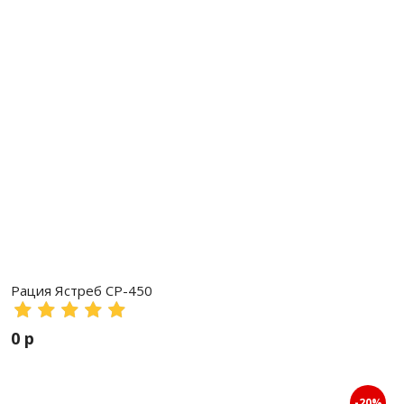
Рация Ястреб СР-450
0 р
-20%