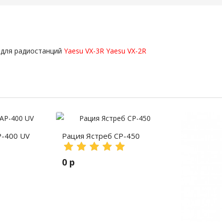
 для радиостанций
Yaesu VX-3R
Yaesu VX-2R
P-400 UV
Рация Ястреб СР-450
0 р