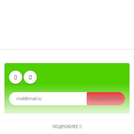
Гарнитуры
Рации, радиостанции, рации для охоты и 
Зарядные устройства
Антенны
ПОДПИСАТЬСЯ
Автомобильные рации, автомобильные радиостанции, Автомоби
Рации, радиостанции, рации для охоты и рыб
ПОДРОБНЕЕ
Клипсы
Тангенты
Аккумуляторы