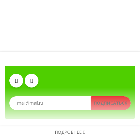
Тангенты
Гарнитуры
Зарядные устройства
Антенны
Клипсы
Рации, радиостанции, рации для охоты и рыбалк
ПОДПИСАТЬСЯ
Аккумуляторы
Автомобильные рации, автомобильные ра
ПОДРОБНЕЕ
Рации, радиостанции, рации для охоты и рыбалки, портативные рации, профе