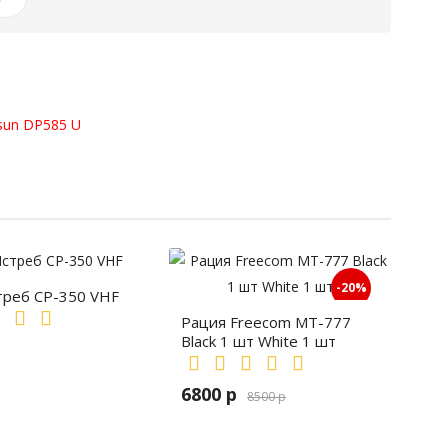
isun DP585 U
-20%
треб СР-350 VHF
Рация Freecom MT-777
Black 1 шт White 1 шт
6800 р
8500 р