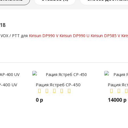
18
 VOX / PTT для
Kirisun DP990 V
Kirisun DP990 U
Kirisun DP585 V
Kir
P-400 UV
Рация Ястреб СР-450
Рация Яс
0 р
14000 р