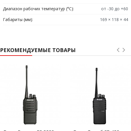
каналов имеют удобное расположение для безопасного
использования во время движения
Диапазон рабочих температур (°C):
от -30 до +60
Габариты (мм):
169 × 118 × 44
РЕКОМЕНДУЕМЫЕ ТОВАРЫ