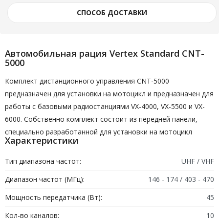
СПОСОБ ДОСТАВКИ
Автомобильная рация Vertex Standard CNT-
5000
Комплект дистанционного управления CNT-5000
предназначен для установки на мотоцикл и предназначен для
работы с базовыми радиостанциями VX-4000, VX-5500 и VX-
6000. Собственно комплект состоит из передней панели,
специально разработанной для установки на мотоцикл
Характеристики
совместно с ВЧ блоками базовых радиостанций VX-4000, VX-
5500 и VX-6000, выносного шумозащищенного
Тип диапазона частот:
UHF / VHF
коммуникатора и выносного водонепроницаемого
Диапазон частот (МГц):
146 - 174 / 403 - 470
громкоговорителя с выходной мощностью 12 Вт. Передняя
выносная панель имеет малые размеры, 5 программируемых
Мощность передатчика (Вт):
45
кнопок. Ручки регулировки громкости и переключения
Кол-во каналов:
10