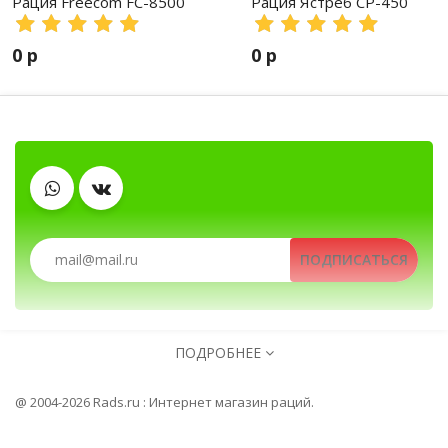
Рация Freecom FC-8500
Рация Ястреб СР-450
0 р
0 р
Антенны
Гарнитуры
Рации, радиостанции, рации для охоты и рыбалки, порт
Зарядные устройства
ПОДПИСАТЬСЯ
Рации, радиостанции, рации для охоты и рыбалки, по
Автомобильные рации, автомобильн
ПОДРОБНЕЕ
Клипсы
Тангенты
Аккумуляторы
@ 2004-2026 Rads.ru : Интернет магазин раций.