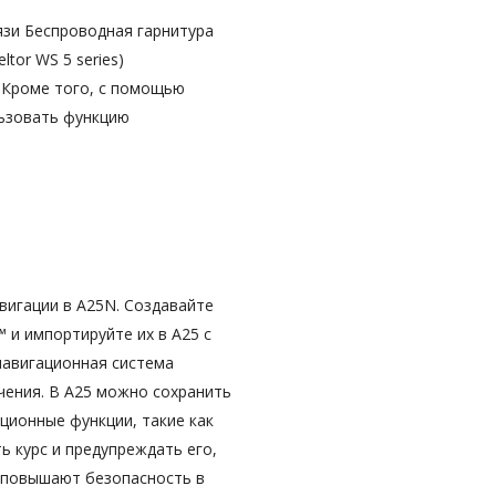
язи Беспроводная гарнитура
tor WS 5 series)
 Кроме того, с помощью
льзовать функцию
вигации в A25N. Создавайте
 и импортируйте их в A25 с
навигационная система
чения. В A25 можно сохранить
ационные функции, такие как
ь курс и предупреждать его,
ии повышают безопасность в