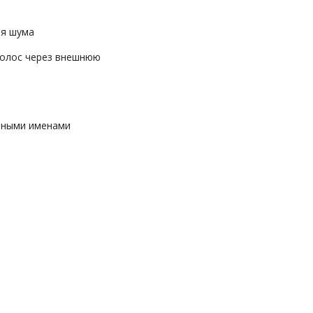
ия шума
голос через внешнюю
льными именами