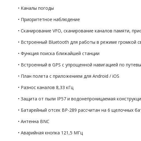
• Каналы погоды
• Приоритетное наблюдение
• Сканирование VFO, сканирование каналов памяти, пр
• Встроенный Bluetooth для работы в режиме громкой с
• Функция поиска ближайшей станции
• Встроенный в GPS с упрощенной навигацией по путев
• План полета с приложением для Android / iOS
• Разнос каналов 8,33 кГц
• Защита от пыли IP57 и водонепроницаемая конструкц
• Батарейный отсек BP-289 рассчитан на 6 щелочных б
• Антенна BNC
• Аварийная кнопка 121,5 МГц