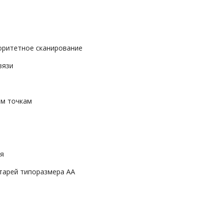
иоритетное сканирование
вязи
ым точкам
ия
атарей типоразмера AA