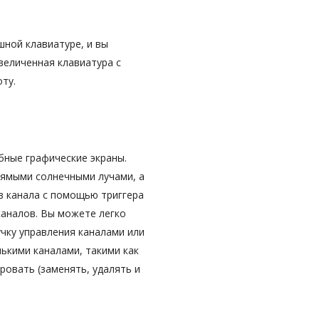
ной клавиатуре, и вы
величенная клавиатура с
ту.
бные графические экраны.
рямыми солнечными лучами, а
в канала с помощью триггера
каналов. Вы можете легко
учку управления каналами или
ькими каналами, такими как
овать (заменять, удалять и