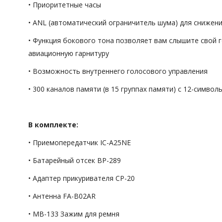
• Приоритетные часы
• ANL (автоматический ограничитель шума) для снижен
• Функция бокового тона позволяет вам слышите свой 
авиационную гарнитуру
• Возможность внутреннего голосового управления
• 300 каналов памяти (в 15 группах памяти) с 12-симво
В комплекте:
• Приемопередатчик IC-A25NE
• Батарейный отсек BP-289
• Адаптер прикуривателя CP-20
• Антенна FA-B02AR
• MB-133 Зажим для ремня