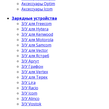
Аксессуары Optim
Аксессуары Icom
Зарядные устройства
З/У для Freecom
З/У для Hytera
З/У для Kenwood
З/У для Motorola
З/У для Samcom
З/У для Vector
З/У для Ястреб
З/У Аргут
З/У Грифон
З/У для Vertex
З/У для Терек
З/У Lira
З/У Racio
З/У Icom
З/У Alinco
З/У Vostok