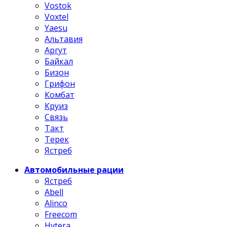
Vostok
Voxtel
Yaesu
Альтавия
Аргут
Байкал
Бизон
Грифон
Комбат
Круиз
Связь
Такт
Терек
Ястреб
Автомобильные рации
Ястреб
Abell
Alinco
Freecom
Hytera