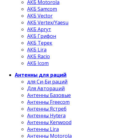
АКБ Motorola
АКБ Samcom
АКБ Vector
АКБ Vertex/Yaesu
АКБ Аргут
АКБ Грифон
АКБ Терек
АКБ Lira
АКБ Racio
АКБ Icom
Антенны для раций
для Си-Би раций
Для Автораций
Антенны Базовые
Антенны Freecom
Антенны Ястреб
Антенны Hytera
Антенны Kenwood
Антенны Lira
Антенны Motorola