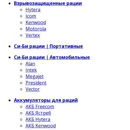
Взрывозащищенные рации
Hytera
Icom
Kenwood
Motorola
Vertex
Си-Би рации | Портативные
Си-Би рации | Автомобильные
Alan
Intek
Megajet
President
Vector
Аккумуляторы для раций
АКБ Freecom
АКБ Ястреб
АКБ Hytera
АКБ Kenwood