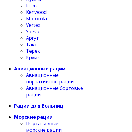
Icom
Kenwood
Motorola
Vertex
Yaesu
Аргут
Такт
Терек
Круиз
Авиационные рации
Авиационные
портативные рации
Авиационные бортовые
рации
Рации для Больниц
Морские рации
Портативные
морские рации