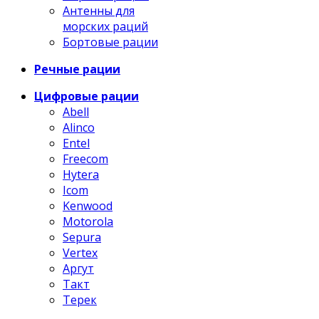
Антенны для
морских раций
Бортовые рации
Речные рации
Цифровые рации
Abell
Alinco
Entel
Freecom
Hytera
Icom
Kenwood
Motorola
Sepura
Vertex
Аргут
Такт
Терек