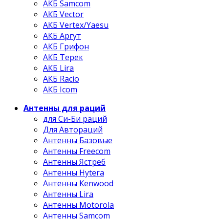
АКБ Samcom
АКБ Vector
АКБ Vertex/Yaesu
АКБ Аргут
АКБ Грифон
АКБ Терек
АКБ Lira
АКБ Racio
АКБ Icom
Антенны для раций
для Си-Би раций
Для Автораций
Антенны Базовые
Антенны Freecom
Антенны Ястреб
Антенны Hytera
Антенны Kenwood
Антенны Lira
Антенны Motorola
Антенны Samcom