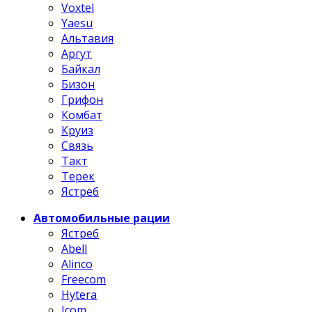
Voxtel
Yaesu
Альтавия
Аргут
Байкал
Бизон
Грифон
Комбат
Круиз
Связь
Такт
Терек
Ястреб
Автомобильные рации
Ястреб
Abell
Alinco
Freecom
Hytera
Icom