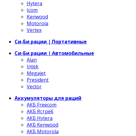
Hytera
Icom
Kenwood
Motorola
Vertex
Си-Би рации | Портативные
Си-Би рации | Автомобильные
Alan
Intek
Megajet
President
Vector
Аккумуляторы для раций
АКБ Freecom
АКБ Ястреб
АКБ Hytera
АКБ Kenwood
АКБ Motorola