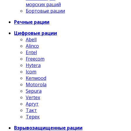
морских раций
Бортовые рации
Речные рации
Цифровые рации
Abell
Alinco
Entel
Freecom
Hytera
Icom
Kenwood
Motorola
Sepura
Vertex
Аргут
Такт
Терек
Взрывозащищенные рации