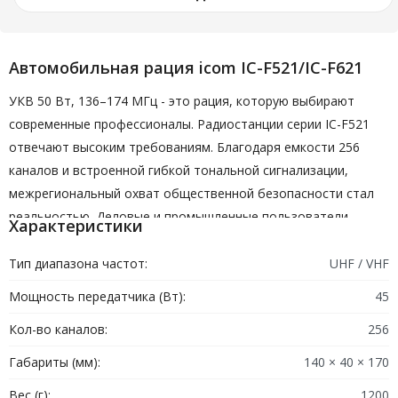
Автомобильная рация icom IC-F521/IC-F621
УКВ 50 Вт, 136–174 МГц - это рация, которую выбирают
современные профессионалы. Радиостанции серии IC-F521
отвечают высоким требованиям. Благодаря емкости 256
каналов и встроенной гибкой тональной сигнализации,
межрегиональный охват общественной безопасности стал
реальностью. Деловые и промышленные пользователи
Характеристики
оценят гибкий, но простой дизайн этих защищенных
радиостанций MIL SPEC - от обычных до расширенных
Тип диапазона частот:
UHF / VHF
транкинговых операций.
Мощность передатчика (Вт):
45
СИГНАЛИЗАЦИЯ
Кол-во каналов:
256
CTCSS, стандарт кодирования / декодирования DTCS
Габариты (мм):
140 × 40 × 170
Встроенный 2 тона
DTMF ANI с UT-108
Вес (г):
1200