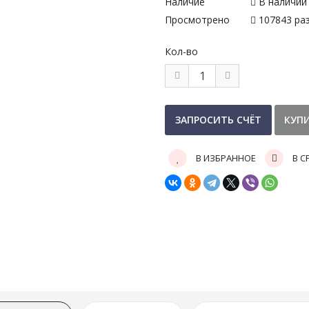
Наличие
В наличии
Просмотрено
107843 раз
Кол-во
В ИЗБРАННОЕ
В С