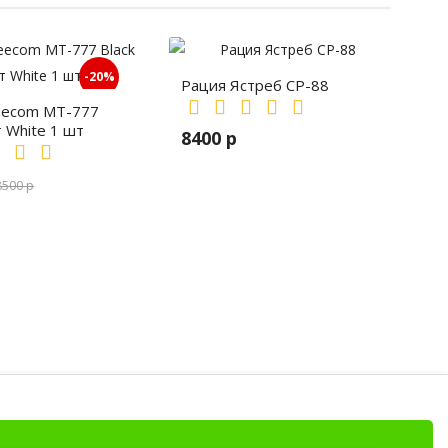
-20%
Рация Ястреб СР-88
eecom MT-777
т White 1 шт
8400 р
8500 р