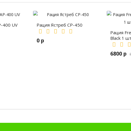
P-400 UV
Рация Ястреб СР-450
Рация Fr
Black 1 ш
0 р
6800 р