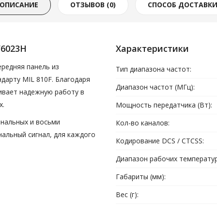
ОПИСАНИЕ
ОТЗЫВОВ (0)
СПОСОБ ДОСТАВК
F6023H
Характеристики
ередняя панель из
Тип диапазона частот:
дарту MIL 810F. Благодаря
Диапазон частот (МГц):
чивает надежную работу в
х.
Мощность передатчика (Вт):
ональных и восьми
Кол-во каналов:
нальный сигнал, для каждого
Кодирование DCS / CTCSS:
Диапазон рабочих температур 
Габариты (мм):
Вес (г):