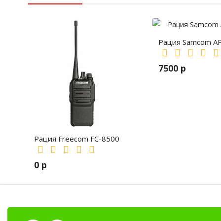
Рация Samcom A
7500 р
Рация Freecom FC-8500
0 р
Антенны
Клипсы
Тангенты