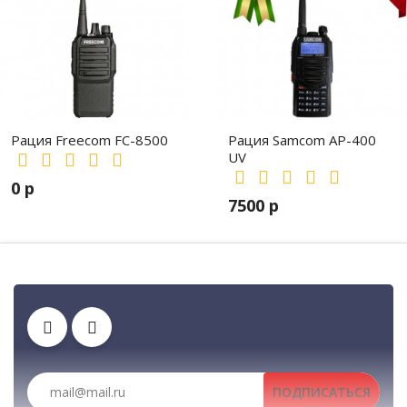
Рация Freecom FC-8500
Рация Samcom AP-400
UV
0 р
7500 р
Автомобильные рации, автомобильные радиост
Зарядные устройства
Рации, радиостанции, рации для охоты и рыбалки, портативные раци
ПОДПИСАТЬСЯ
Рации, радиостанции, рации для охот