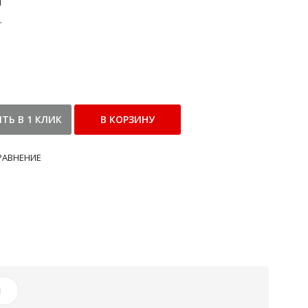
и
.
РАВНЕНИЕ
И