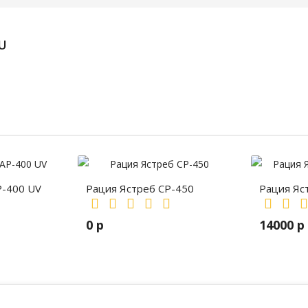
U
P-400 UV
Рация Ястреб СР-450
Рация Яс
0 р
14000 р