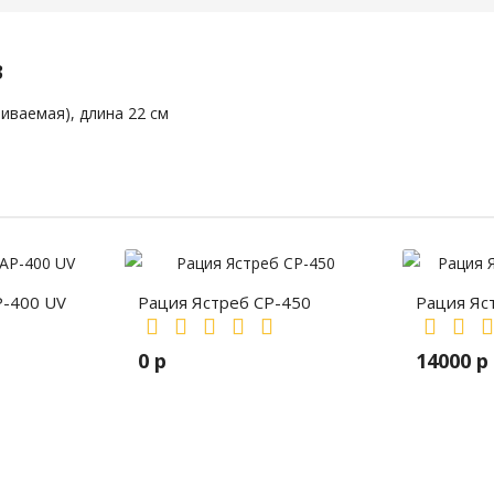
3
иваемая), длина 22 см
P-400 UV
Рация Ястреб СР-450
Рация Яс
0 р
14000 р