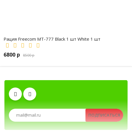
Рация Freecom MT-777 Black 1 шт White 1 шт
6800 р
8500 р
Автомобильные рации, автомобильные ради
Гарнитуры
Тангенты
Аккумуляторы
Зарядные устройства
Клипсы
ПОДПИСАТЬСЯ
Рации, радиостанции, рации для охоты и рыбалки, портативные
Рации, радиостанции, рации для охоты и рыбалк