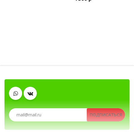
Рации, радиостанции, рации для охоты и рыбалк
Аккумуляторы
Рации, радиостанции, рации для охоты и рыбалки, портативные раци
ПОДПИСАТЬСЯ
Зарядные устройства
Клипсы
Тангенты
Антенны
Гарнитуры