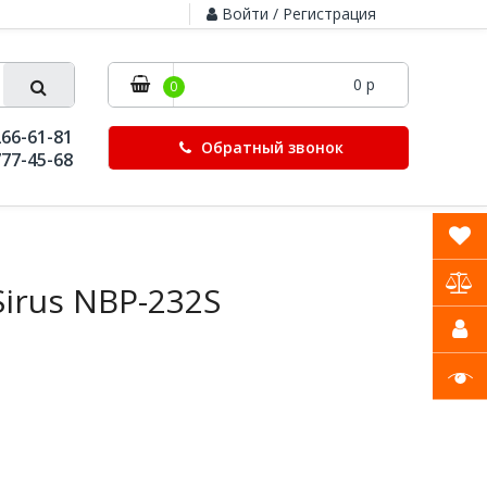
Войти / Регистрация
0 р
0
266-61-81
Обратный звонок
777-45-68
irus NBP-232S