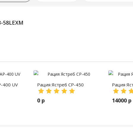
B-58LEXM
P-400 UV
Рация Ястреб СР-450
Рация Яс
0 р
14000 р