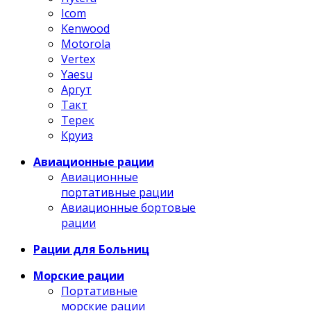
Icom
Kenwood
Motorola
Vertex
Yaesu
Аргут
Такт
Терек
Круиз
Авиационные рации
Авиационные
портативные рации
Авиационные бортовые
рации
Рации для Больниц
Морские рации
Портативные
морские рации