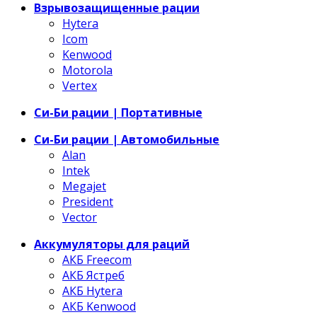
Взрывозащищенные рации
Hytera
Icom
Kenwood
Motorola
Vertex
Си-Би рации | Портативные
Си-Би рации | Автомобильные
Alan
Intek
Megajet
President
Vector
Аккумуляторы для раций
АКБ Freecom
АКБ Ястреб
АКБ Hytera
АКБ Kenwood