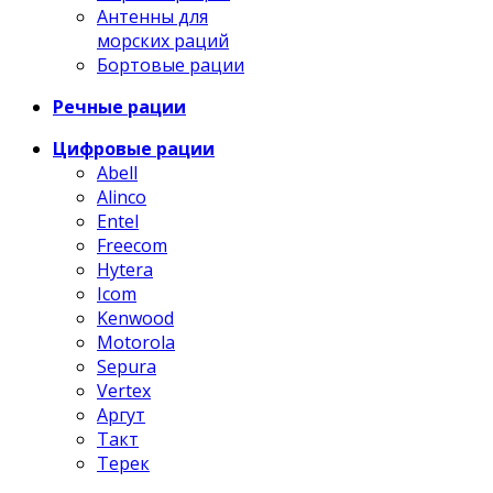
Антенны для
морских раций
Бортовые рации
Речные рации
Цифровые рации
Abell
Alinco
Entel
Freecom
Hytera
Icom
Kenwood
Motorola
Sepura
Vertex
Аргут
Такт
Терек