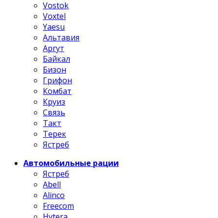
Vostok
Voxtel
Yaesu
Альтавия
Аргут
Байкал
Бизон
Грифон
Комбат
Круиз
Связь
Такт
Терек
Ястреб
Автомобильные рации
Ястреб
Abell
Alinco
Freecom
Hytera