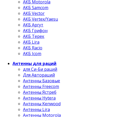
АКБ Motorola
АКБ Samcom
АКБ Vector
АКБ Vertex/Yaesu
АКБ Аргут
АКБ Грифон
АКБ Терек
АКБ Lira
АКБ Racio
АКБ Icom
Антенны для раций
для Си-Би раций
Для Автораций
Антенны Базовые
Антенны Freecom
Антенны Ястреб
Антенны Hytera
Антенны Kenwood
Антенны Lira
Антенны Motorola