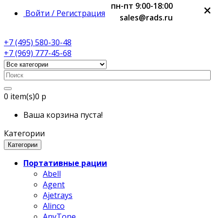
пн-пт 9:00-18:00
×
×
×
×
Войти / Регистрация
sales@rads.ru
+7 (495) 580-30-48
+7 (969) 777-45-68
0
item(s)
0 р
Ваша корзина пуста!
Категории
Категории
Портативные рации
Abell
Agent
Ajetrays
Alinco
AnyTone