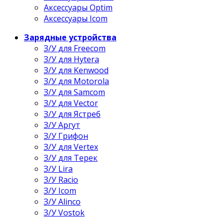
Аксессуары Optim
Аксессуары Icom
Зарядные устройства
З/У для Freecom
З/У для Hytera
З/У для Kenwood
З/У для Motorola
З/У для Samcom
З/У для Vector
З/У для Ястреб
З/У Аргут
З/У Грифон
З/У для Vertex
З/У для Терек
З/У Lira
З/У Racio
З/У Icom
З/У Alinco
З/У Vostok