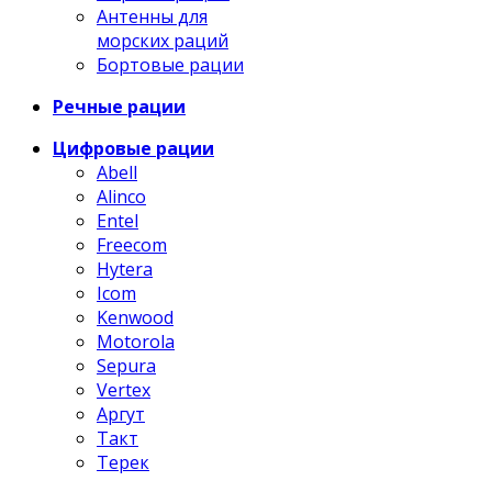
Антенны для
морских раций
Бортовые рации
Речные рации
Цифровые рации
Abell
Alinco
Entel
Freecom
Hytera
Icom
Kenwood
Motorola
Sepura
Vertex
Аргут
Такт
Терек