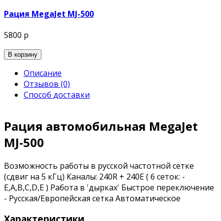
Рация MegaJet MJ-500
5800 р
В корзину
Описание
Отзывов (0)
Способ доставки
Рация автомобильная MegaJet
MJ-500
Возможность работы в русской частотной сетке
(сдвиг на 5 кГц) Каналы: 240R + 240E ( 6 сеток: -
E,A,B,C,D,E ) Работа в 'дырках' Быстрое переключение
- Русская/Европейская сетка Автоматическое
шумоподавление Энергонезависимая память 4
Характеристики
канала памяти Приоритетное сканирование