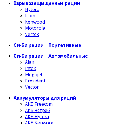
Взрывозащищенные рации
Hytera
Icom
Kenwood
Motorola
Vertex
Си-Би рации | Портативные
Си-Би рации | Автомобильные
Alan
Intek
Megajet
President
Vector
Аккумуляторы для раций
АКБ Freecom
АКБ Ястреб
АКБ Hytera
АКБ Kenwood