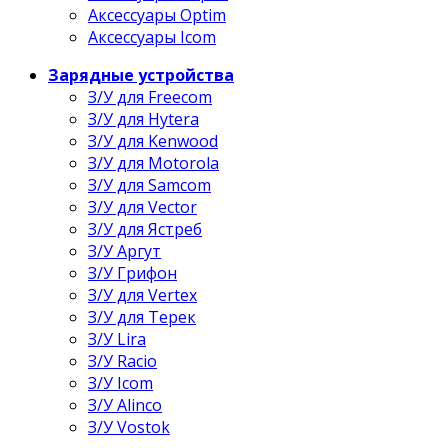
Аксессуары Optim
Аксессуары Icom
Зарядные устройства
З/У для Freecom
З/У для Hytera
З/У для Kenwood
З/У для Motorola
З/У для Samcom
З/У для Vector
З/У для Ястреб
З/У Аргут
З/У Грифон
З/У для Vertex
З/У для Терек
З/У Lira
З/У Racio
З/У Icom
З/У Alinco
З/У Vostok