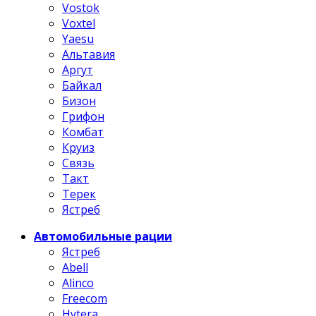
Vostok
Voxtel
Yaesu
Альтавия
Аргут
Байкал
Бизон
Грифон
Комбат
Круиз
Связь
Такт
Терек
Ястреб
Автомобильные рации
Ястреб
Abell
Alinco
Freecom
Hytera