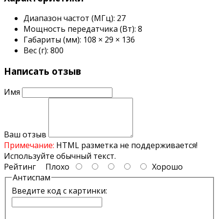
Блокировка кнопок управления Ограничение
Диапазон частот (МГц):
27
времени передачи (ТОТ) Спикер - 8 Ом, 2 Вт, 56 мм
Мощность передатчика (Вт):
8
Чувствительность - 0,11 мкВ FM / 0.15 мкВ AM (10 дБ
Габариты (мм):
108 × 29 × 136
SINAD). Чувствительность автоматического
Вес (г):
800
шумоподавителя (ASQ) - 0.5 мкВ Уход частоты - 90 Гц
Коэффициент гармоник - 4%
Написать отзыв
Имя
Ваш отзыв
Примечание:
HTML разметка не поддерживается!
Используйте обычный текст.
Рейтинг
Плохо
Хорошо
Антиспам
Введите код с картинки: