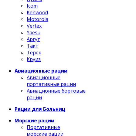
Icom
Kenwood
Motorola
Vertex
Yaesu
Аргут
Такт
Терек
Круиз
Авиационные рации
Авиационные
портативные рации
Авиационные бортовые
рации
Рации для Больниц
Морские рации
Портативные
морские рации