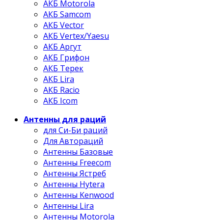
АКБ Motorola
АКБ Samcom
АКБ Vector
АКБ Vertex/Yaesu
АКБ Аргут
АКБ Грифон
АКБ Терек
АКБ Lira
АКБ Racio
АКБ Icom
Антенны для раций
для Си-Би раций
Для Автораций
Антенны Базовые
Антенны Freecom
Антенны Ястреб
Антенны Hytera
Антенны Kenwood
Антенны Lira
Антенны Motorola