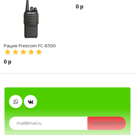
0 р
Рация Freecom FC-8500
0 р
Клипсы
Зарядные устройства
Тангенты
Гарнитуры
Антенны
Аккумуляторы
Рации, радиостанции, рации для охоты и р
ПОДПИСАТЬСЯ
Автомобильные рации, автомобильные радиост